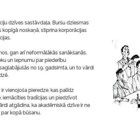
iju dzīves sastāvdaļa. Buršu dziesmas
kopīgā noskaņā, stiprina korporācijas
ijas.
mos, gan arī neformālākās sanākšanās.
eku un lepnumu par piederību
saglabājušās no 19. gadsimta, un to vārdi
dzē.
 ir vienojoša pieredze, kas palīdz
, iemācīties tradīcijas un piedzīvot
rdi atgādina, ka akadēmiskā dzīve ir ne
ks par kopā būšanu.