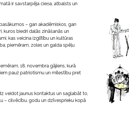
atā ir savstarpēja cieņa, atbalsts un
os pasākumos – gan akadēmiskos, gan
ri, kuros biedri dalās zināšanās un
mi, kas veicina izglītību un kultūras
sība, piemēram, zoles un galda spēļu
, piemēram, 18. novembra gājiens, kurā
ļiem pauž patriotismu un mīlestību pret
līdz veidot jaunus kontaktus un saglabāt to,
lu – cilvēcību, godu un dzīvesprieku kopā