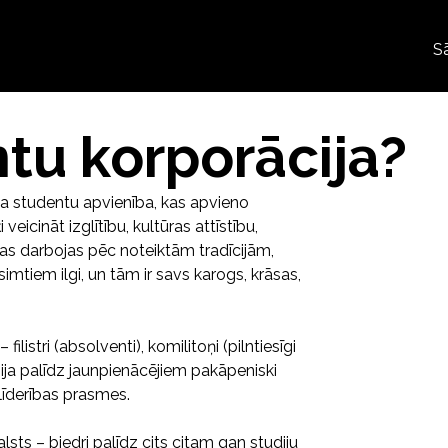
S
ntu korporācija?
ga studentu apvienība, kas apvieno
icināt izglītību, kultūras attīstību,
as darbojas pēc noteiktām tradīcijām,
mtiem ilgi, un tām ir savs karogs, krāsas,
 filistri (absolventi), komilitoņi (pilntiesīgi
arhija palīdz jaunpienācējiem pakāpeniski
t līderības prasmes.
lsts – biedri palīdz cits citam gan studiju