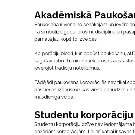
Akadēmiskā Paukoša
Paukošana ir viena no senākajām un ievērojam
Tā simbolizē godu, drosmi, disciplīnu un pašap
pamatā jau kopš to izveides.
Korporāciju biedri, kuri apgūst paukošanu, attī
sagatavotību. Treniņi notiek drošos apstākļos
ievērojot tradīciju noteikumus.
Tādējādi paukošana korporācijās nav tikai sp
pašcieņas izpausme, kas vieno paaudzes un t
mūsdienīgā veidā.
Studentu korporāciju
Studentu korporāciju dzīve nav iedomājama 
dažādām korporācijām. Lai arī katrai ir savas t