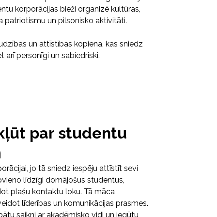
entu korporācijas bieži organizē kultūras,
patriotismu un pilsonisko aktivitāti.
udzības un attīstības kopiena, kas sniedz
 arī personīgi un sabiedriski.
 kļūt par studentu
m
rācijai, jo tā sniedz iespēju attīstīt sevi
apvieno līdzīgi domājošus studentus,
dot plašu kontaktu loku. Tā māca
ilnveidot līderības un komunikācijas prasmes.
abātu saikni ar akadēmisko vidi un iegūtu