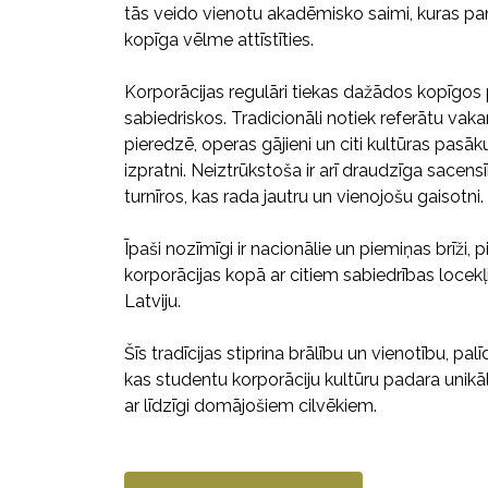
tās veido vienotu akadēmisko saimi, kuras pam
kopīga vēlme attīstīties.
Korporācijas regulāri tiekas dažādos kopīg
sabiedriskos. Tradicionāli notiek referātu vaka
pieredzē, operas gājieni un citi kultūras pasāku
izpratni. Neiztrūkstoša ir arī draudzīga sacen
turnīros, kas rada jautru un vienojošu gaisotni.
Īpaši nozīmīgi ir nacionālie un piemiņas brīži
korporācijas kopā ar citiem sabiedrības locek
Latviju.
Šīs tradīcijas stiprina brālību un vienotību, pa
kas studentu korporāciju kultūru padara unikā
ar līdzīgi domājošiem cilvēkiem.