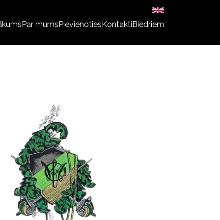
ākums
Par mums
Pievienoties
Kontakti
Biedriem