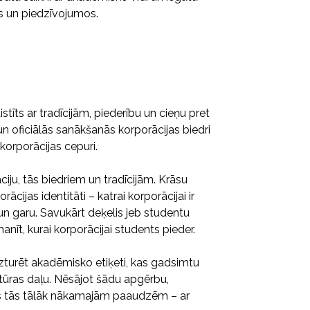
ās un piedzīvojumos.
istīts ar tradīcijām, piederību un cieņu pret
 oficiālās sanākšanās korporācijas biedri
 korporācijas cepuri.
iju, tās biedriem un tradīcijām. Krāsu
ācijas identitāti – katrai korporācijai ir
 un garu. Savukārt deķelis jeb studentu
nīt, kurai korporācijai students pieder.
 uzturēt akadēmisko etiķeti, kas gadsimtu
tūras daļu. Nēsājot šādu apgērbu,
 nes tās tālāk nākamajām paaudzēm – ar