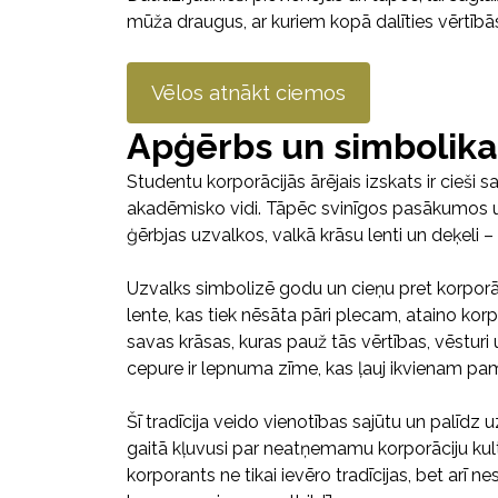
mūža draugus, ar kuriem kopā dalīties vērtīb
Vēlos atnākt ciemos
Apģērbs un simbolika
Studentu korporācijās ārējais izskats ir cieši sa
akadēmisko vidi. Tāpēc svinīgos pasākumos un
ģērbjas uzvalkos, valkā krāsu lenti un deķeli –
Uzvalks simbolizē godu un cieņu pret korporāc
lente, kas tiek nēsāta pāri plecam, ataino korpor
savas krāsas, kuras pauž tās vērtības, vēsturi
cepure ir lepnuma zīme, kas ļauj ikvienam pama
Šī tradīcija veido vienotības sajūtu un palīdz
gaitā kļuvusi par neatņemamu korporāciju kul
korporants ne tikai ievēro tradīcijas, bet arī