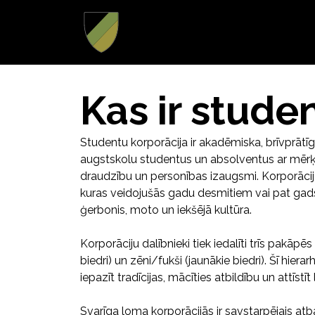
Kas ir stude
Studentu korporācija ir akadēmiska, brīvprātī
augstskolu studentus un absolventus ar mērķi ve
draudzību un personības izaugsmi. Korporācij
kuras veidojušās gadu desmitiem vai pat gadsi
ģerbonis, moto un iekšējā kultūra.
Korporāciju dalībnieki tiek iedalīti trīs pakāpēs –
biedri) un zēni/fukši (jaunākie biedri). Šī hier
iepazīt tradīcijas, mācīties atbildību un attīstī
Svarīga loma korporācijās ir savstarpējais atba