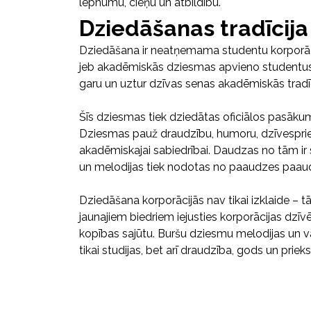
lepnumu, cieņu un atbildību.
Dziedāšanas tradīcija
Dziedāšana ir neatņemama studentu korporāc
jeb akadēmiskās dziesmas apvieno studentus 
garu un uztur dzīvas senas akadēmiskās tradīc
Šīs dziesmas tiek dziedātas oficiālos pasāku
Dziesmas pauž draudzību, humoru, dzīvespri
akadēmiskajai sabiedrībai. Daudzas no tām ir 
un melodijas tiek nodotas no paaudzes paau
Dziedāšana korporācijās nav tikai izklaide – tā
jaunajiem biedriem iejusties korporācijas dzīvē
kopības sajūtu. Buršu dziesmu melodijas un vā
tikai studijas, bet arī draudzība, gods un prie