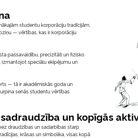
na
ākajām studentu korporāciju tradīcijām.
ziņu — vērtības, kas ir korporāciju
sta pašsavaldību, precizitāti un fizisko
, izmantojot speciālu ekipējumu un
orts — tā ir akadēmiskās goda un
urpina senās studentu vērtības
 sadraudzība un kopīgās aktiv
bez draudzības un sadarbības starp
radīcijas, krāsas un simbolika, visas kopā