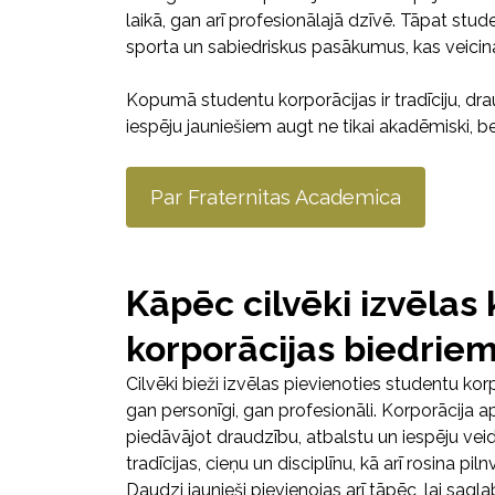
laikā, gan arī profesionālajā dzīvē. Tāpat stud
sporta un sabiedriskus pasākumus, kas veicina 
Kopumā studentu korporācijas ir tradīciju, dra
iespēju jauniešiem augt ne tikai akadēmiski, bet
Par Fraternitas Academica
Kāpēc cilvēki izvēlas
korporācijas biedrie
Cilvēki bieži izvēlas pievienoties studentu korpo
gan personīgi, gan profesionāli. Korporācija 
piedāvājot draudzību, atbalstu un iespēju vei
tradīcijas, cieņu un disciplīnu, kā arī rosina p
Daudzi jaunieši pievienojas arī tāpēc, lai sagl