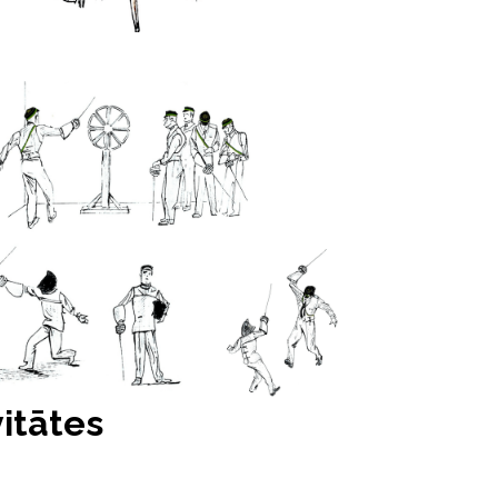
itātes